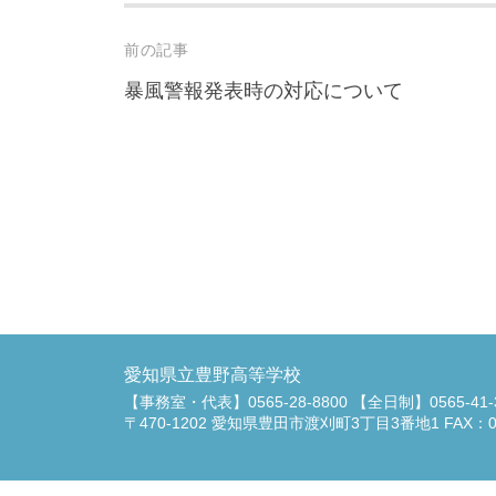
Post
前の記事
navigation
暴風警報発表時の対応について
愛知県立豊野高等学校
【事務室・代表】0565-28-8800 【全日制】0565-41-
〒470-1202 愛知県豊田市渡刈町3丁目3番地1 FAX：056