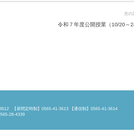
次の
令和７年度公開授業（10/20～2
3612
【昼間定時制】0565-41-3613 【通信制】0565-41-3614
5-28-4339