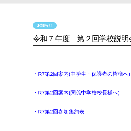
お知らせ
令和７年度 第２回学校説明会
・R7第2回案内(中学生・保護者の皆様へ)
・R7第2回案内(関係中学校校長様へ)
・R7第2回参加集約表