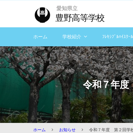
Skip
愛知県立
to
豊野高等学校
content
ホーム
学校紹介
ﾌﾚｷｼﾌﾞﾙﾊｲｽｸｰﾙ
令和７年度
ホーム
お知らせ
令和７年度 第２回学校