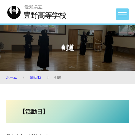
Skip
愛知県立
to
豊野高等学校
MENU
content
剣道
ホーム
部活動
剣道
剣
道
【活動日】
2024
年