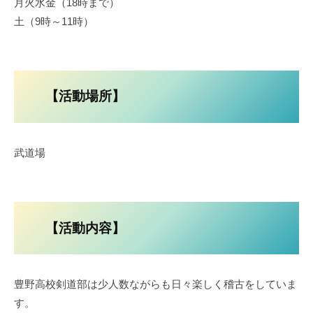
月火水金（18時まで）
11
土（9時～11時）
月
25
日
【活動場所】
武道場
【活動内容】
豊野高校剣道部は少人数ながらも日々楽しく稽古をしていま
す。