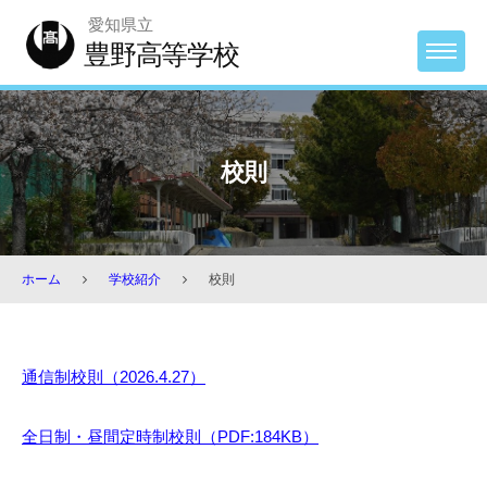
Skip
愛知県立
to
豊野高等学校
MENU
content
校則
ホーム
学校紹介
校則
校
通信制校則（2026.4.27）
則
全日制・昼間定時制校則（PDF:184KB）
2026
年