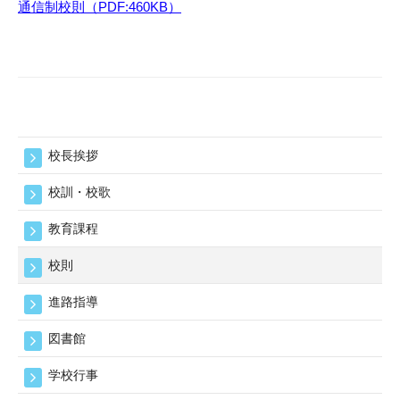
4
通信制校則（PDF:460KB）
月
27
日
校長挨拶
校訓・校歌
教育課程
校則
進路指導
図書館
学校行事