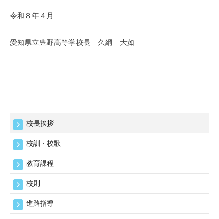
令和８年４月
愛知県立豊野高等学校長 久綱 大如
校長挨拶
校訓・校歌
教育課程
校則
進路指導