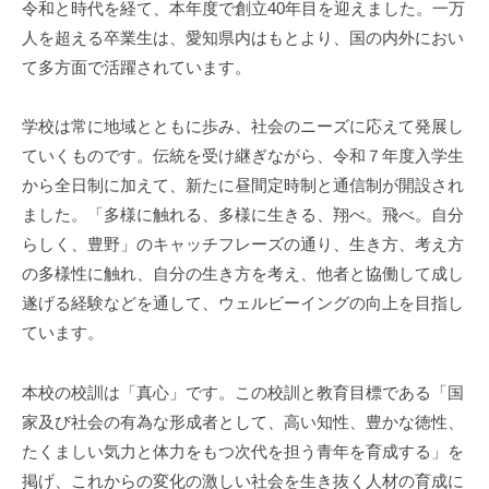
令和と時代を経て、本年度で創立40年目を迎えました。一万
2026
人を超える卒業生は、愛知県内はもとより、国の内外におい
年
4
て多方面で活躍されています。
月
8
学校は常に地域とともに歩み、社会のニーズに応えて発展し
日
ていくものです。伝統を受け継ぎながら、令和７年度入学生
から全日制に加えて、新たに昼間定時制と通信制が開設され
ました。「多様に触れる、多様に生きる、翔べ。飛べ。自分
らしく、豊野」のキャッチフレーズの通り、生き方、考え方
の多様性に触れ、自分の生き方を考え、他者と協働して成し
遂げる経験などを通して、ウェルビーイングの向上を目指し
ています。
本校の校訓は「真心」です。この校訓と教育目標である「国
家及び社会の有為な形成者として、高い知性、豊かな徳性、
たくましい気力と体力をもつ次代を担う青年を育成する」を
掲げ、これからの変化の激しい社会を生き抜く人材の育成に