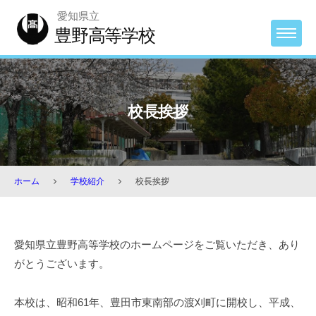
Skip
愛知県立
to
豊野高等学校
MENU
content
校長挨拶
ホーム
学校紹介
校長挨拶
校
愛知県立豊野高等学校のホームページをご覧いただき、あり
長
がとうございます。
挨
拶
本校は、昭和61年、豊田市東南部の渡刈町に開校し、平成、