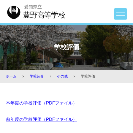
Skip
愛知県立
to
豊野高等学校
MENU
content
学校評価
ホーム
学校紹介
その他
学校評価
学
本年度の学校評価（PDFファイル）
校
評
前年度の学校評
価（PDFファイル）
価