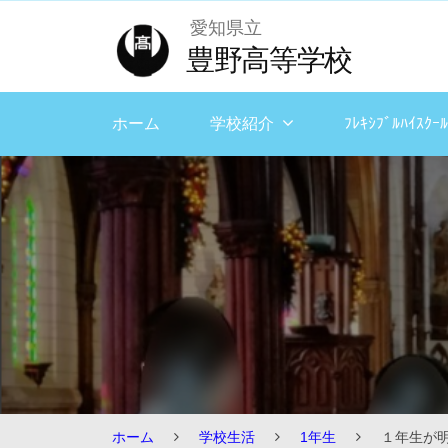
Skip
愛知県立
to
豊野高等学校
content
ホーム
学校紹介
ﾌﾚｷｼﾌﾞﾙﾊｲｽｸｰﾙ
ホーム
学校生活
1年生
１年生が