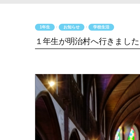
1年生
お知らせ
学校生活
/
/
１年生が明治村へ行きました