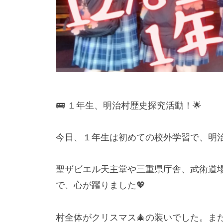
🚌 １年生、明治村歴史探究活動！🌟
今日、１年生は初めての校外学習で、明治
聖ザビエル天主堂や三重県庁舎、武術道
で、心が躍りました💖
村全体がクリスマス🎄の装いでした。ま